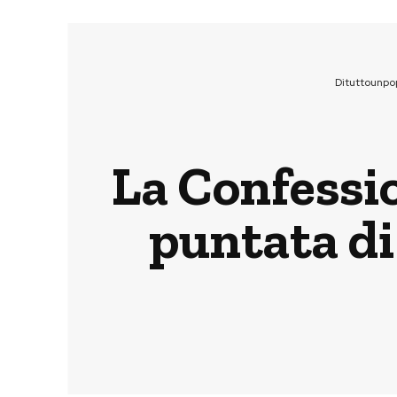
Dituttounpo
La Confessio
puntata di