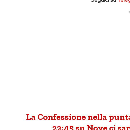
P
La Confessione nella punta
22:45 su Nove ci sa