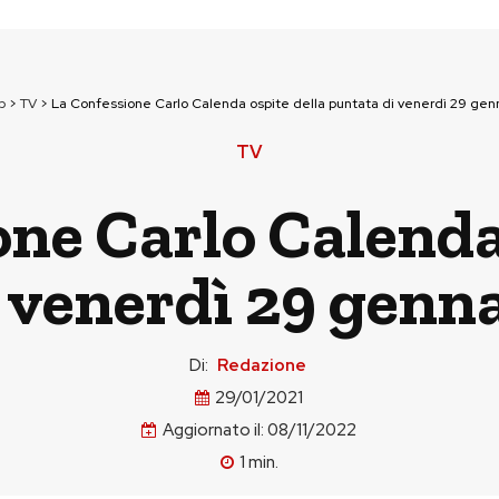
p
>
TV
>
La Confessione Carlo Calenda ospite della puntata di venerdì 29 gen
TV
ne Carlo Calenda
 venerdì 29 genn
Di:
Redazione
29/01/2021
Aggiornato il:
08/11/2022
1
min.