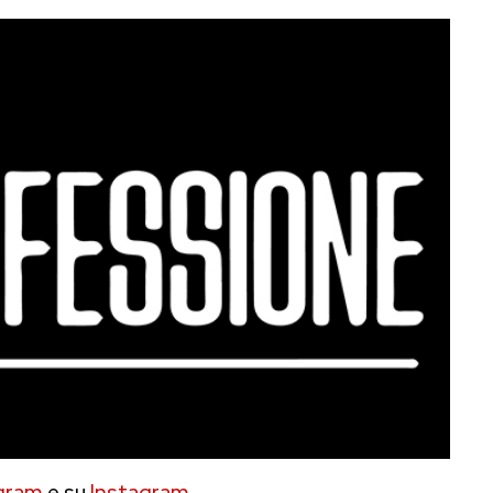
gram
e su
Instagram