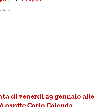
ubblicità
ta di venerdì 29 gennaio alle
rà ospite Carlo Calenda