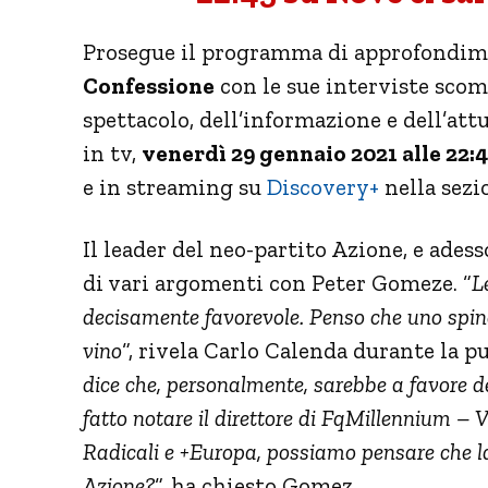
Prosegue il programma di approfondim
Confessione
con le sue interviste sco
spettacolo, dell’informazione e dell’att
in tv,
venerdì 29 gennaio 2021 alle 22:
e in streaming su
Discovery+
nella sezi
Il leader del neo-partito Azione, e ades
di vari argomenti con Peter Gomeze. “
L
decisamente favorevole. Penso che uno spine
vino
“, rivela Carlo Calenda durante la pu
dice che, personalmente, sarebbe a favore de
fatto notare il direttore di FqMillennium – 
Radicali e +Europa, possiamo pensare che l
Azione?
“, ha chiesto Gomez.