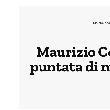
Dituttounpo
Maurizio Co
puntata di m