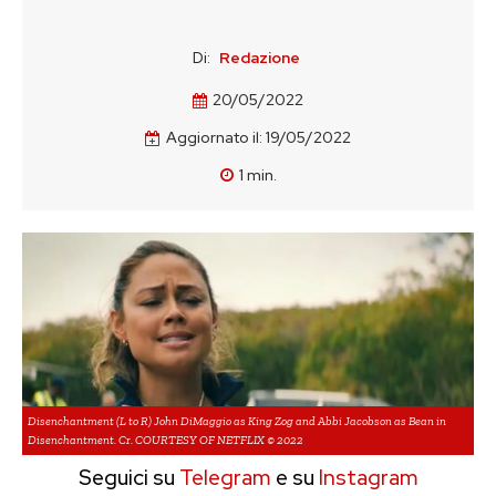
Di:
Redazione
20/05/2022
Aggiornato il:
19/05/2022
1
min.
Disenchantment (L to R) John DiMaggio as King Zog and Abbi Jacobson as Bean in
Disenchantment. Cr. COURTESY OF NETFLIX © 2022
Seguici su
Telegram
e su
Instagram