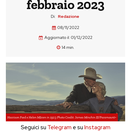
febbraio 2023
Di:
Redazione
08/11/2022
Aggiornato il:
01/12/2022
14
min.
Harrison Ford e Helen MIrren in 1923 Photo Credit: James Minchin III/Paramount+
Seguici su
Telegram
e su
Instagram