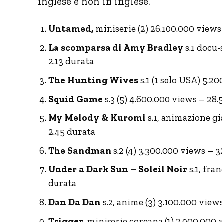
inglese e non in inglese.
Untamed,
miniserie (2) 26.100.000 views 
La scomparsa di Amy Bradley
s.1 docu-
2.13 durata
The Hunting Wives
s.1 (1 solo USA) 5.20
Squid Game
s.3 (5) 4.600.000 views – 28.
My Melody & Kuromi
s.1, animazione gi
2.45 durata
The Sandman
s.2 (4) 3.300.000 views – 3
Under a Dark Sun – Soleil Noir
s.1, fra
durata
Dan Da Dan
s.2, anime (3) 3.100.000 views
Trigger,
miniserie coreana (1) 2.900.000 v