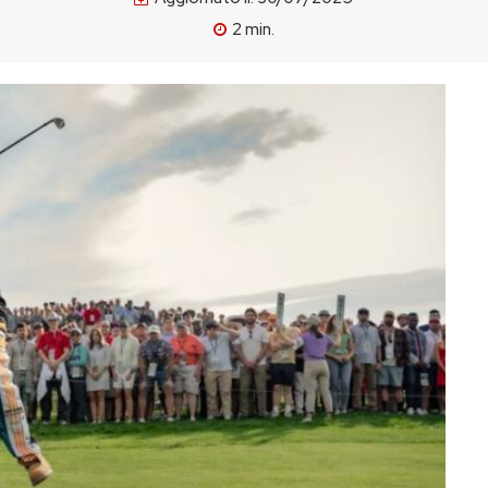
2
min.