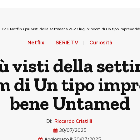
E TV
>
Netflix i più visti della settimana 21-27 luglio: boom di Un tipo impreved
Netflix
SERIE TV
Curiosità
iù visti della set
m di Un tipo impr
bene Untamed
Di:
Riccardo Cristilli
30/07/2025
Aggiornato il:
30/07/2025