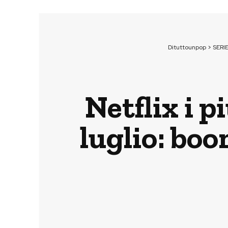
Dituttounpop
>
SERI
Netflix i p
luglio: boo