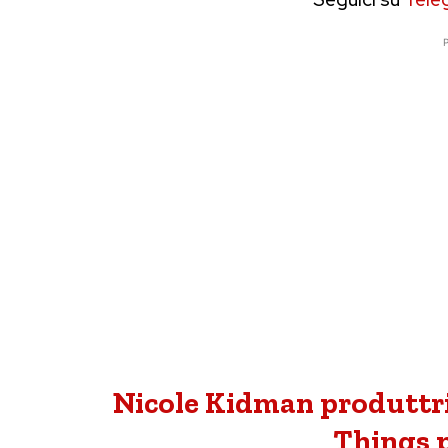
P
Nicole Kidman produttri
Things 