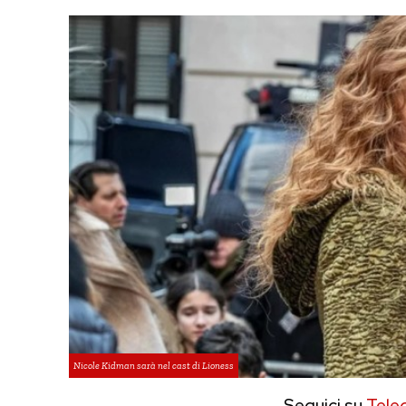
Nicole Kidman sarà nel cast di Lioness
Seguici su
Tele