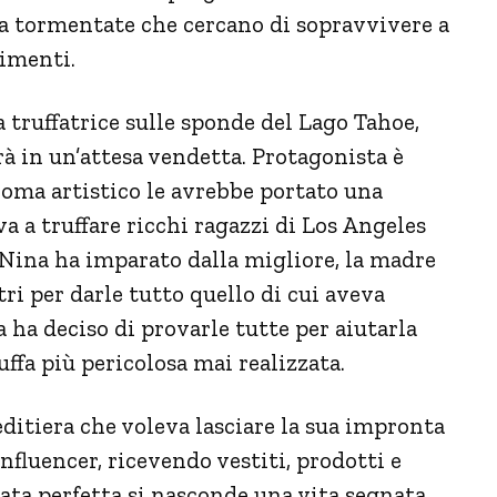
a tormentate che cercano di sopravvivere a
gimenti.
a truffatrice sulle sponde del Lago Tahoe,
erà in un’attesa vendetta. Protagonista è
loma artistico le avrebbe portato una
va a truffare ricchi ragazzi di Los Angeles
 Nina ha imparato dalla migliore, la madre
ltri per darle tutto quello di cui aveva
ha deciso di provarle tutte per aiutarla
uffa più pericolosa mai realizzata.
editiera che voleva lasciare la sua impronta
fluencer, ricevendo vestiti, prodotti e
iata perfetta si nasconde una vita segnata