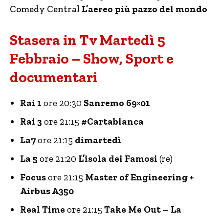
Comedy Central
L’aereo più pazzo del mondo
Stasera in Tv Martedì 5
Febbraio – Show, Sport e
documentari
Rai 1
ore 20:30
Sanremo 69×01
Rai 3
ore 21:15
#Cartabianca
La7
ore 21:15
dimartedì
La 5
ore 21:20
L’isola dei Famosi
(re)
Focus
ore 21:15
Master of Engineering +
Airbus A350
Real Time
ore 21:15
Take Me Out – La