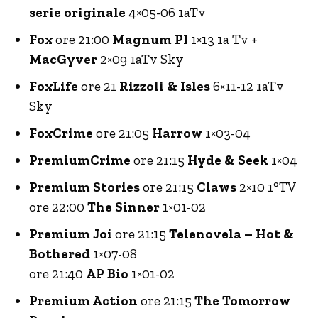
serie originale
4×05-06 1aTv
Fox
ore 21:00
Magnum PI
1×13 1a Tv +
MacGyver
2×09 1aTv Sky
FoxLife
ore 21
Rizzoli & Isles
6×11-12 1aTv
Sky
FoxCrime
ore 21:05
Harrow
1×03-04
PremiumCrime
ore 21:15
Hyde & Seek
1×04
Premium Stories
ore 21:15
Claws
2×10 1°TV
ore 22:00
The Sinner
1×01-02
Premium Joi
ore 21:15
Telenovela – Hot &
Bothered
1×07-08
ore 21:40
AP Bio
1×01-02
Premium Action
ore 21:15
The Tomorrow