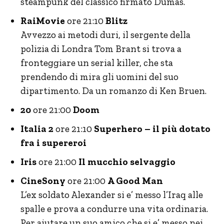
steampunk del classico firmato Dumas.
RaiMovie
ore 21:10
Blitz
Avvezzo ai metodi duri, il sergente della
polizia di Londra Tom Brant si trova a
fronteggiare un serial killer, che sta
prendendo di mira gli uomini del suo
dipartimento. Da un romanzo di Ken Bruen.
20
ore 21:00
Doom
Italia 2
ore 21:10
Superhero – il più dotato
fra i supereroi
Iris
ore 21:00
Il mucchio selvaggio
CineSony
ore 21:00
A Good Man
L’ex soldato Alexander si e’ messo l’Iraq alle
spalle e prova a condurre una vita ordinaria.
Per aiutare un suo amico che si e’ messo nei