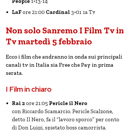
People
1×13-14
LaF
ore 21:00
Cardinal
3×01 1a Tv
Non solo Sanremo I Film Tv in
Tv martedì 5 febbraio
Ecco i film che andranno in onda sui principali
canali tv in Italia sia Free che Pay in prima
serata.
I Film in chiaro
Rai 2
ore 21:05
Pericle il Nero
con Riccardo Scamarcio. Pericle Scalzone,
detto Il Nero, fa il “lavoro sporco” per conto
di Don Luigi, spietato boss camorrista.