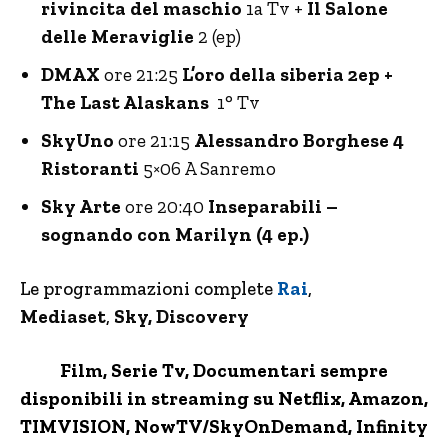
rivincita del maschio
1a Tv +
Il Salone
delle Meraviglie
2 (ep)
DMAX
ore 21:25
L’oro della siberia 2ep +
The Last Alaskans
1° Tv
SkyUno
ore 21:15
Alessandro Borghese 4
Ristoranti
5×06 A Sanremo
Sky Arte
ore 20:40
Inseparabili –
sognando con Marilyn (4 ep.)
Le programmazioni complete
Rai
,
Mediaset
,
Sky, Discovery
Film, Serie Tv, Documentari sempre
disponibili in streaming su Netflix,
Amazon
,
TIMVISION,
NowTV
/SkyOnDemand, Infinity