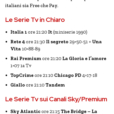
italiani sia Free che Pay.
Le Serie Tv in Chiaro
Italia 1
ore 21:20
It
(miniserie 1990)
Rete 4
ore 21:30
Il segreto
29×50-51 +
Una
Vita
10×88-89
Rai Premium
ore 21:20
La Gloria e l’amore
1×07 1a Tv
TopCrime
ore 21:10
Chicago PD
4×17-18
Giallo
ore 21:10
Tandem
Le Serie Tv sui Canali Sky/Premium
Sky Atlantic
ore 21:15
The Bridge – La