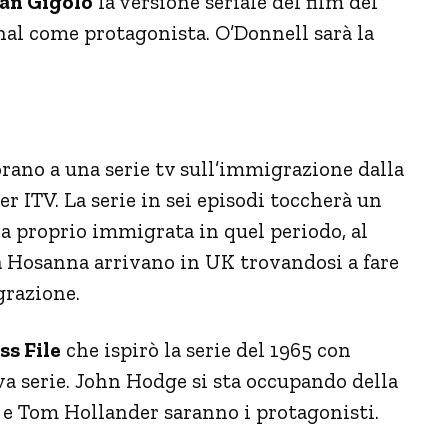
an Gigolò
la versione seriale del film del
hal come protagonista. O’Donnell sarà la
rano a una serie tv sull’immigrazione dalla
r ITV. La serie in sei episodi toccherà un
a proprio immigrata in quel periodo, al
a Hosanna arrivano in UK trovandosi a fare
grazione.
ss File
che ispirò la serie del 1965 con
a serie. John Hodge si sta occupando della
 e Tom Hollander saranno i protagonisti.