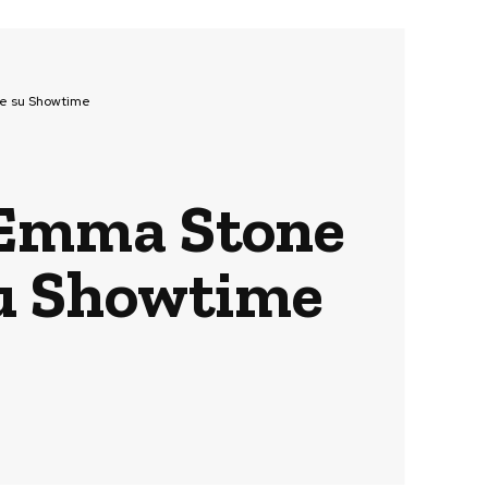
se su Showtime
: Emma Stone
su Showtime