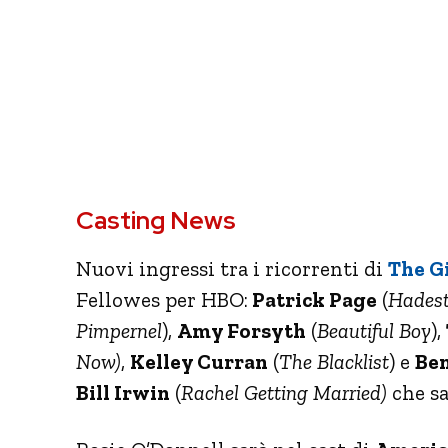
Casting News
Nuovi ingressi tra i ricorrenti di
The G
Fellowes per HBO:
Patrick Page
(
Hades
Pimpernel
),
Amy Forsyth
(
Beautiful Boy
),
Now)
,
Kelley Curran
(
The Blacklist
) e
Ben
Bill Irwin
(
Rachel Getting Married)
che sa