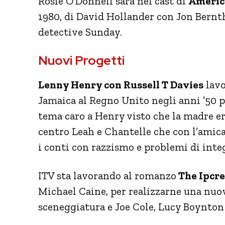
Rosie O’Donnell sarà nel cast di
Americ
1980, di David Hollander con Jon Bernt
detective Sunday.
Nuovi Progetti
Lenny Henry con Russell T Davies
lavo
Jamaica al Regno Unito negli anni ’50 pe
tema caro a Henry visto che la madre er
centro Leah e Chantelle che con l’amic
i conti con razzismo e problemi di inte
ITV sta lavorando al romanzo
The Ipcre
Michael Caine, per realizzarne una nuov
sceneggiatura e Joe Cole, Lucy Boynton