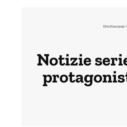
Dituttounpop
Notizie ser
protagonis