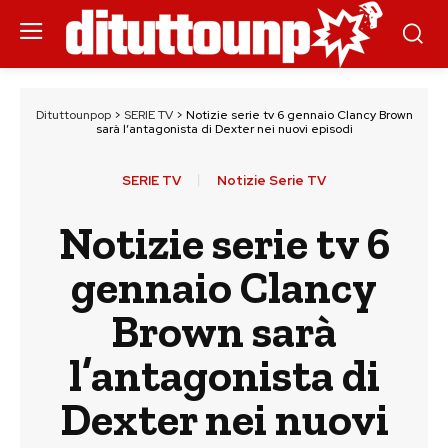
Dituttounpop
>
SERIE TV
>
Notizie serie tv 6 gennaio Clancy Brown
sarà l’antagonista di Dexter nei nuovi episodi
SERIE TV
Notizie Serie TV
Notizie serie tv 6
gennaio Clancy
Brown sarà
l’antagonista di
Dexter nei nuovi