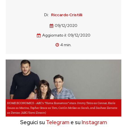
Di:
Riccardo Cristilli
09/12/2020
Aggiornato il:
09/12/2020
4
min.
HOME ECONOMICS - ABC's "Home Economics" stars Jimmy Tatro as Connor, Karla
Souza as Marina, Topher Grace as Tom, Caitlin McGee as Sarah, and Sasheer Zamata
as Denise. (ABC/Sami Drasin)
Seguici su
Telegram
e su
Instagram