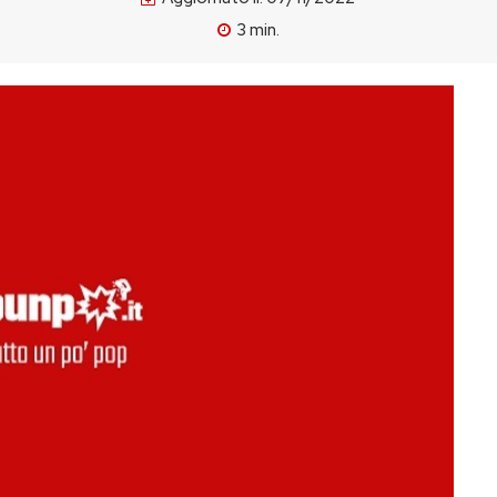
3
min.