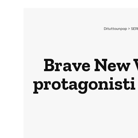
Dituttounpop
>
SER
Brave New W
protagonisti 