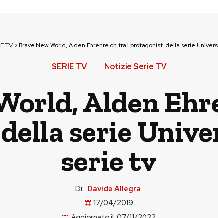
IE TV
>
Brave New World, Alden Ehrenreich tra i protagonisti della serie Universa
SERIE TV
Notizie Serie TV
orld, Alden Ehre
della serie Unive
serie tv
Di:
Davide Allegra
17/04/2019
Aggiornato il:
07/11/2022