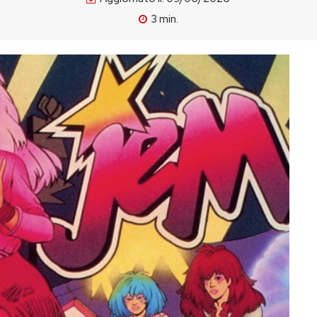
3
min.