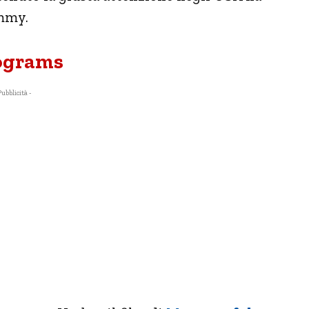
Emmy.
lograms
Pubblicità -