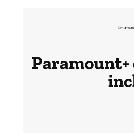
Dituttou
Paramount+ d
inc