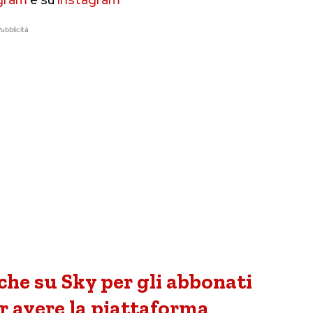
ubblicità
he su Sky per gli abbonati
r avere la piattaforma