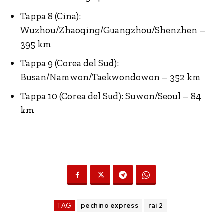
Tappa 8 (Cina):
Wuzhou/Zhaoqing/Guangzhou/
Shenzhen –
395 km
Tappa 9 (Corea del Sud):
Busan/Namwon/Taekwondowon – 352 km
Tappa 10 (Corea del Sud): Suwon/Seoul – 84
km
TAG
pechino express
rai 2