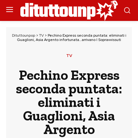
Dituttounpop
>
TV
>
Pechino Express seconda puntata: eliminati i
Guaglioni, Asia Argento infortunata…arrivano I Sopravvissuti
TV
Pechino Express
seconda puntata:
eliminati i
Guaglioni, Asia
Argento