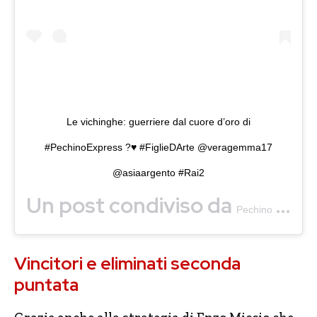
Le vichinghe: guerriere dal cuore d’oro di
#PechinoExpress ?♥️ #FiglieDArte @veragemma17
@asiaargento #Rai2
Un post condiviso da
Pechino Express
Vincitori e eliminati seconda
puntata