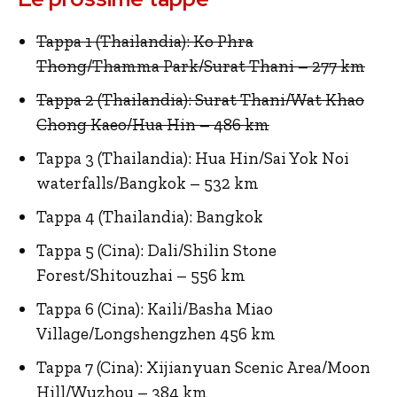
Tappa 1 (Thailandia): Ko Phra
Thong/Thamma Park/Surat Thani – 277 km
Tappa 2 (Thailandia): Surat Thani/Wat Khao
Chong Kaeo/Hua Hin – 486 km
Tappa 3 (Thailandia): Hua Hin/Sai Yok Noi
waterfalls/Bangkok – 532 km
Tappa 4 (Thailandia): Bangkok
Tappa 5 (Cina): Dali/Shilin Stone
Forest/Shitouzhai – 556 km
Tappa 6 (Cina): Kaili/Basha Miao
Village/Longshengzhen 456 km
Tappa 7 (Cina): Xijianyuan Scenic Area/Moon
Hill/Wuzhou – 384 km