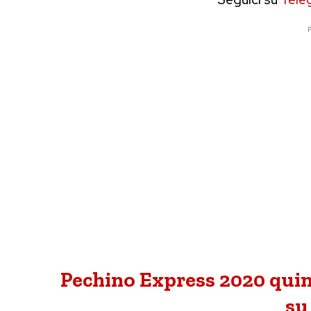
P
Pechino Express 2020 qui
su 