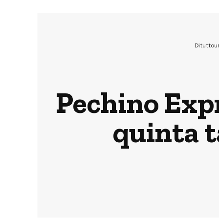
Dituttou
Pechino Expr
quinta 