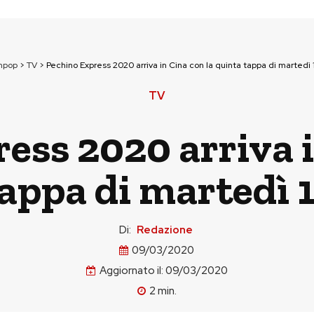
npop
>
TV
>
Pechino Express 2020 arriva in Cina con la quinta tappa di martedì
TV
ess 2020 arriva i
tappa di martedì 
Di:
Redazione
09/03/2020
Aggiornato il:
09/03/2020
2
min.