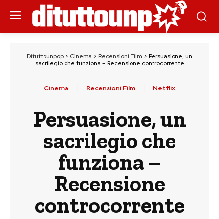
Dituttounpop
>
Cinema
>
Recensioni Film
>
Persuasione, un
sacrilegio che funziona – Recensione controcorrente
Cinema
Recensioni Film
Netflix
Persuasione, un
sacrilegio che
funziona –
Recensione
controcorrente