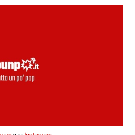
gram
e su
Instagram