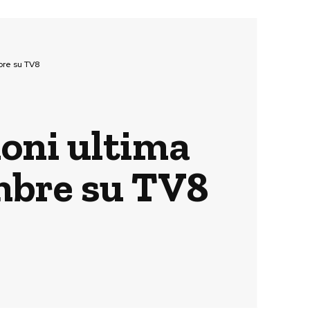
bre su TV8
ioni ultima
mbre su TV8