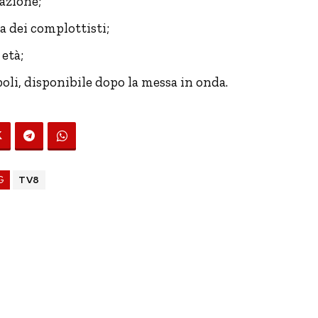
azione;
 dei complottisti;
età;
oli, disponibile dopo la messa in onda.
G
TV8