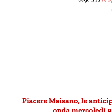
P
Piacere Maisano, le antici
onda mercoledì 9 