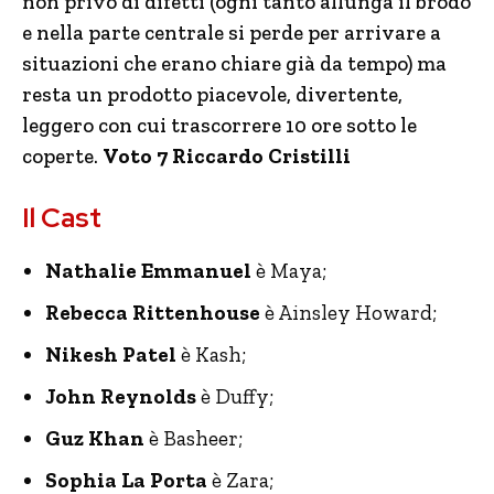
non privo di difetti (ogni tanto allunga il brodo
e nella parte centrale si perde per arrivare a
situazioni che erano chiare già da tempo) ma
resta un prodotto piacevole, divertente,
leggero con cui trascorrere 10 ore sotto le
coperte.
Voto 7 Riccardo Cristilli
Il Cast
Nathalie Emmanuel
è Maya;
Rebecca Rittenhouse
è Ainsley Howard;
Nikesh Patel
è Kash;
John Reynolds
è Duffy;
Guz Khan
è Basheer;
Sophia La Porta
è Zara;