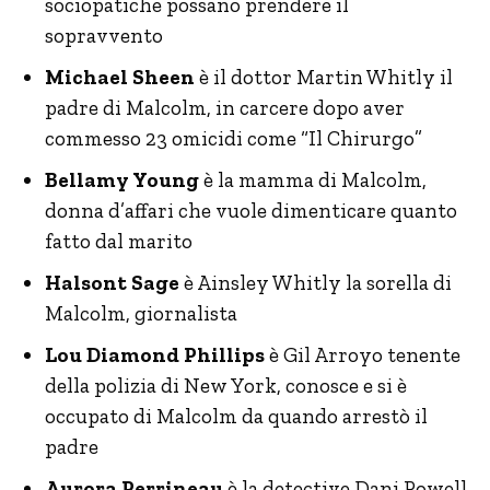
sociopatiche possano prendere il
sopravvento
Michael Sheen
è il dottor Martin Whitly il
padre di Malcolm, in carcere dopo aver
commesso 23 omicidi come “Il Chirurgo”
Bellamy Young
è la mamma di Malcolm,
donna d’affari che vuole dimenticare quanto
fatto dal marito
Halsont Sage
è Ainsley Whitly la sorella di
Malcolm, giornalista
Lou Diamond Phillips
è Gil Arroyo tenente
della polizia di New York, conosce e si è
occupato di Malcolm da quando arrestò il
padre
Aurora Perrineau
è la detective Dani Powell