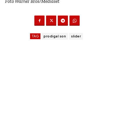
Foto Warner Bros/Mediaset
TAG
prodigal son
slider