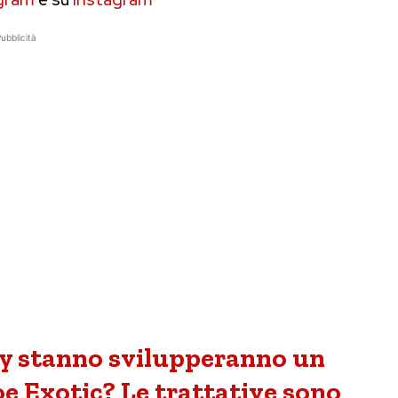
ubblicità
y stanno svilupperanno un
oe Exotic? Le trattative sono