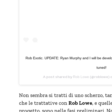
Rob Exotic. UPDATE: Ryan Murphy and I will be developi
tuned!
A post shared by
(@roblowe) 
Rob Lowe
Non sembra si tratti di uno scherzo, ta
che le trattative con
Rob Lowe
, e quell
progetto, sono nelle fasi preliminari. 