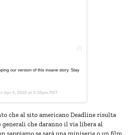
ng our version of this insane story. Stay
on
Apr 5, 2020 at 3:35pm PDT
nto che al sito americano Deadline risulta
e generali che daranno il via libera al
Non sappiamo se sarà una miniserie o un film