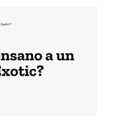
 Exotic?
nsano a un
Exotic?