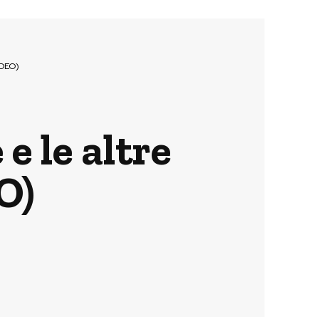
IDEO)
e le altre
O)