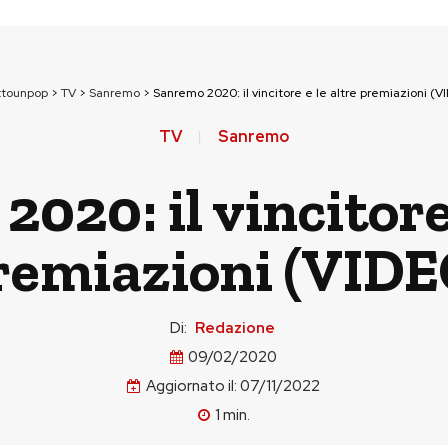
ttounpop
>
TV
>
Sanremo
>
Sanremo 2020: il vincitore e le altre premiazioni (V
TV
Sanremo
020: il vincitore 
remiazioni (VIDE
Di:
Redazione
09/02/2020
Aggiornato il:
07/11/2022
1
min.