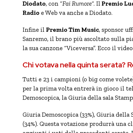
Diodato
, con “
Fai Rumore
“. Il
Premio Luc
Radio
e Web va anche a Diodato.
Infine il
Premio Tim Music
, sponsor uf
Sanremo, il brano più ascoltato sulla p
la sua canzone “Viceversa”. Ecco il video
Chi votava nella quinta serata?
Tutti e 23 i campioni (o big come volete)
per la prima volta entrerà in gioco il t
Demoscopica, la Giuria della sala Stampa
Giuria Demoscopica (33%), Giuria della 
(34%). Questa votazione produrrà una cla
aggiunti i voti delle precedenti serate. I