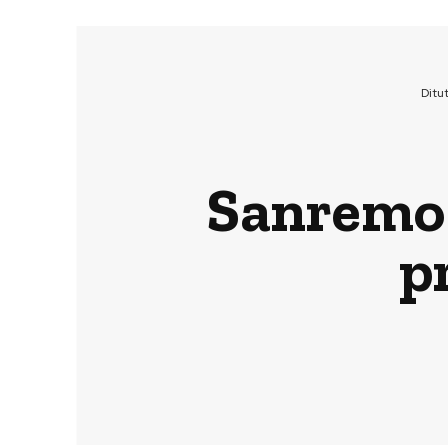
Ditu
Sanremo 2
p