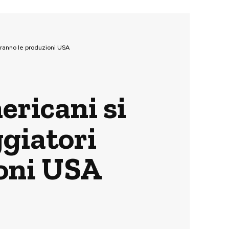
eranno le produzioni USA
ericani si
ggiatori
ioni USA