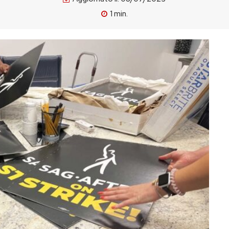
1
min.