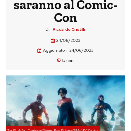
saranno al Comic-
Con
Di:
Riccardo Cristilli
24/06/2023
Aggiornato il:
24/06/2023
13
min.
The Flash Foto Courtesy of Warner Bros. Pictures/™ & © DC Comics