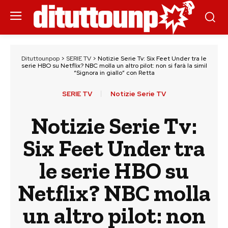
Dituttounpop
>
SERIE TV
>
Notizie Serie Tv: Six Feet Under tra le
serie HBO su Netflix? NBC molla un altro pilot: non si farà la simil
“Signora in giallo” con Retta
SERIE TV
Notizie Serie TV
Notizie Serie Tv:
Six Feet Under tra
le serie HBO su
Netflix? NBC molla
un altro pilot: non