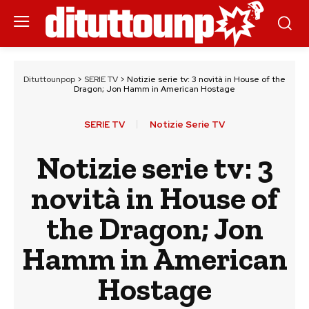
Dituttounpop
>
SERIE TV
>
Notizie serie tv: 3 novità in House of the
Dragon; Jon Hamm in American Hostage
SERIE TV
Notizie Serie TV
Notizie serie tv: 3
novità in House of
the Dragon; Jon
Hamm in American
Hostage