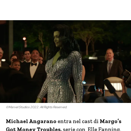
©Marvel Studios 2022. All Rights Reserved.
Michael Angarano
entra nel cast di
Margo’s
Got Money Troubles,
serie con Elle Fanning,