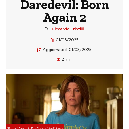
Daredevil: Born
Again 2
Di:
Riccardo Cristilli
01/03/2025
Aggiornato il:
01/03/2025
2
min.
Sharon Horgan in Bad Sisters foto di Apple