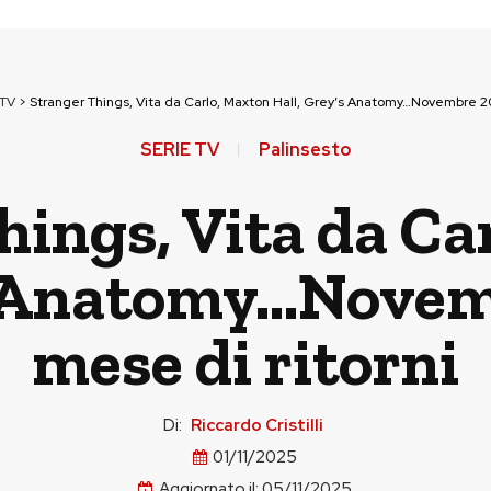
 TV
>
Stranger Things, Vita da Carlo, Maxton Hall, Grey’s Anatomy…Novembre 20
SERIE TV
Palinsesto
hings, Vita da Ca
’s Anatomy…Novem
mese di ritorni
Di:
Riccardo Cristilli
01/11/2025
Aggiornato il:
05/11/2025