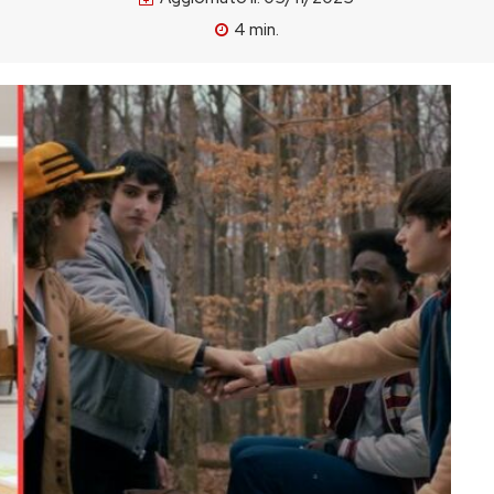
4
min.