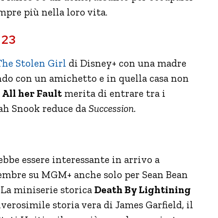
mpre più nella loro vita.
 23
The Stolen Girl
di Disney+ con una madre
ando con un amichetto e in quella casa non
,
All her Fault
merita di entrare tra i
arah Snook reduce da
Succession.
ebbe essere interessante in arrivo a
embre su MGM+ anche solo per Sean Bean
 La miniserie storica
Death By Lightining
nverosimile storia vera di James Garfield, il