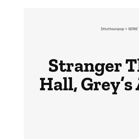
Dituttounpop
>
SERIE
Stranger T
Hall, Grey