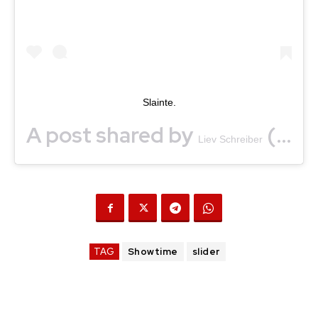
Slainte.
A post shared by
(@lievschreiber) on
Liev Schreiber
TAG
Showtime
slider