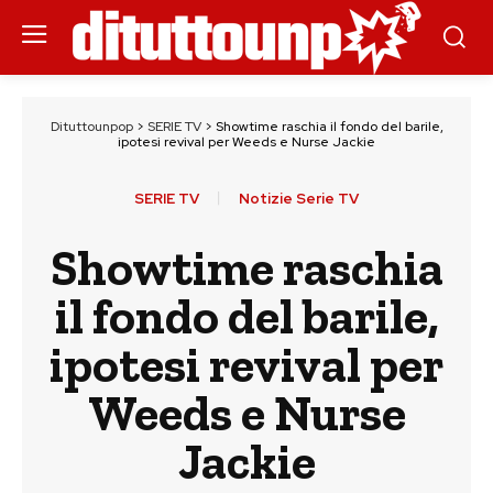
Dituttounpop
>
SERIE TV
>
Showtime raschia il fondo del barile,
ipotesi revival per Weeds e Nurse Jackie
SERIE TV
Notizie Serie TV
Showtime raschia
il fondo del barile,
ipotesi revival per
Weeds e Nurse
Jackie