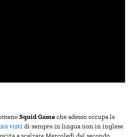
enomeno
Squid Game
che adesso occupa le
più visti
di sempre in lingua non in inglese
uscita a scalzare Mercoledì dal secondo