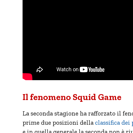
Il fenomeno Squid Game
La seconda stagione ha rafforzato il f
prime due posizioni della
classifica dei 
e in quella generale la seconda non è ri