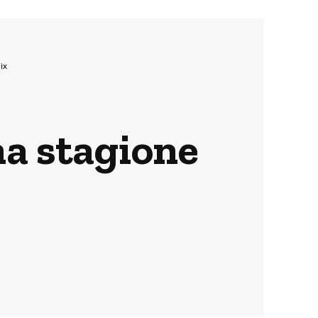
ix
ma stagione