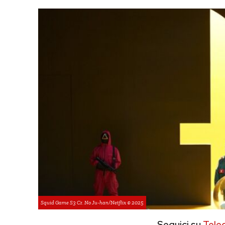
Squid Game S3 Cr. No Ju-han/Netflix © 2025
Seguici su
Tele