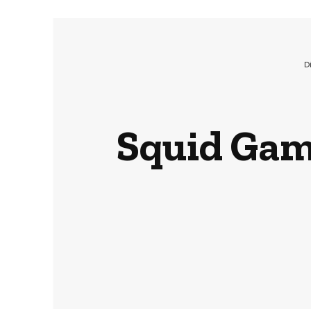
D
Squid Game