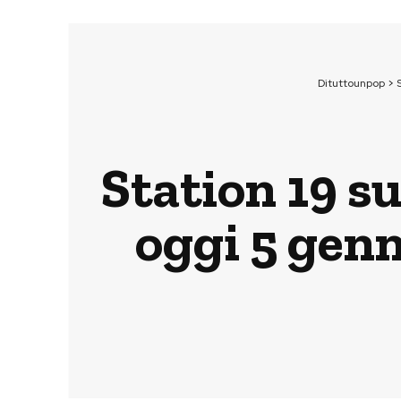
Dituttounpop
>
Station 19 s
oggi 5 genn