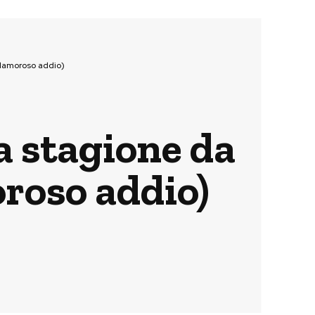
clamoroso addio)
a stagione da
oroso addio)