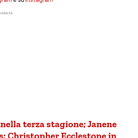
ubblicità
nella terza stagione; Janene
ns; Christopher Ecclestone in