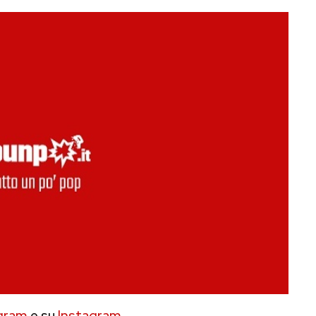
gram
e su
Instagram