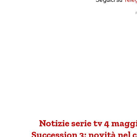
P
Notizie serie tv 4 magg
Succession 3; novità nel 