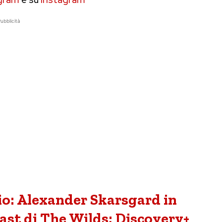
ubblicità
io: Alexander Skarsgard in
cast di The Wilds; Discovery+