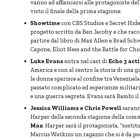
vanno ad affiancarsi alle protagoniste de
visto il finale della prima stagione.
Showtime
con CBS Studios e Secret Hide
progetto scritto da Ben Jacoby e che racco
partire dal libro di Max Allen e Brad Sch
Capone, Eliot Ness and the Battle for Chi
Luke Evans
entra nel cast di
Echo 3 acti
America e con al centro la storia di un
la donna sparisce al confine tra Venezuela
passato complicato ed esperienze militar
e una guerra segreta. Evans sarà Bambi il 
Jessica Williams e Chris Powell
sarann
Harper della seconda stagione della com
Max
. Harper sarà il protagonista, “sost
Marcus Watkins un ragazzo che si è da poc