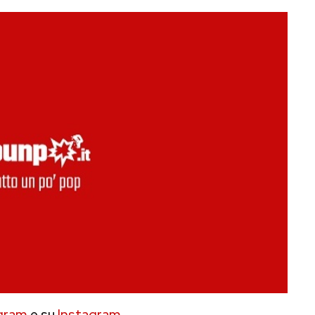
gram
e su
Instagram