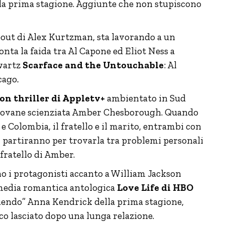
lla prima stagione. Aggiunte che non stupiscono
out di Alex Kurtzman, sta lavorando a un
nta la faida tra Al Capone ed Eliot Ness a
wartz
Scarface and the Untouchable
: Al
cago
.
on thriller di Appletv+
ambientato in Sud
a giovane scienziata Amber Chesborough. Quando
 e Colombia, il fratello e il marito, entrambi con
i partiranno per trovarla tra problemi personali
fratello di Amber.
o i protagonisti accanto a William Jackson
media romantica antologica
Love Life di HBO
ituendo” Anna Kendrick della prima stagione,
o lasciato dopo una lunga relazione.