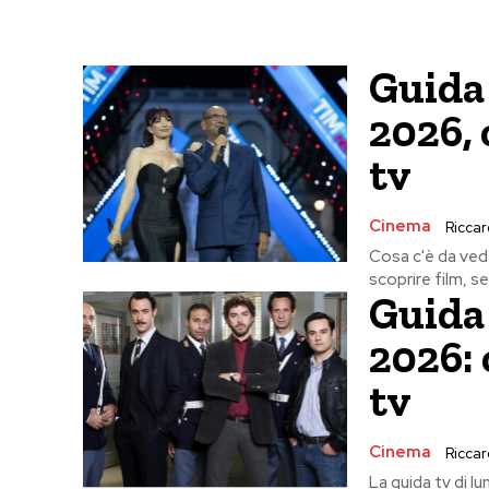
Guida 
2026, 
tv
Cinema
Riccard
Cosa c'è da vede
scoprire film, se
Guida 
2026: 
tv
Cinema
Riccard
La guida tv di lu