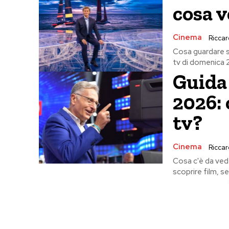
cosa v
Cinema
Riccard
Cosa guardare st
tv di domenica 2
Guida 
2026: 
tv?
Cinema
Riccard
Cosa c'è da vede
scoprire film, se