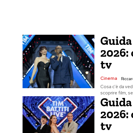
Guida 
2026: 
tv
Cinema
Riccard
Cosa c'è da vede
scoprire film, se
Guida 
2026: 
tv