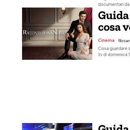
documentari da v
Guida 
cosa v
Cinema
Riccard
Cosa guardare st
tv di domenica 1
Guida 