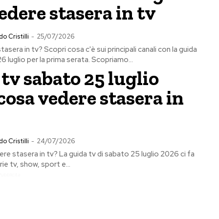
edere stasera in tv
o Cristilli
-
25/07/2026
asera in tv? Scopri cosa c'è sui principali canali con la guida
6 luglio per la prima serata. Scopriamo...
tv sabato 25 luglio
cosa vedere stasera in
o Cristilli
-
24/07/2026
re stasera in tv? La guida tv di sabato 25 luglio 2026 ci fa
rie tv, show, sport e...
Pubblicita