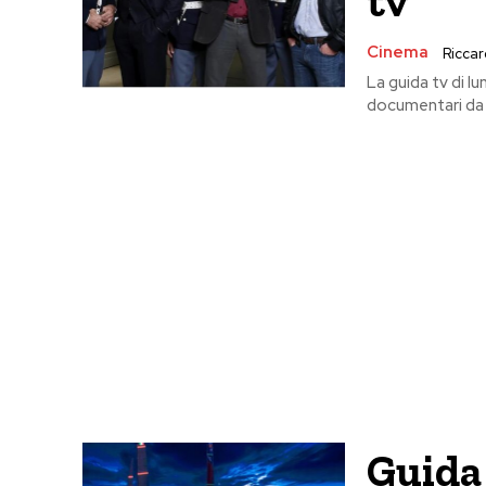
tv
Cinema
Riccard
La guida tv di lu
documentari da v
Guida 