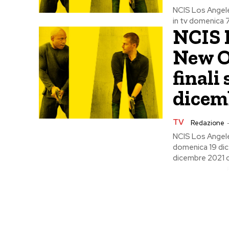
NCIS Los Angele
in tv domenica 7
NCIS 
New O
finali
dicemb
TV
Redazione
NCIS Los Angele
domenica 19 di
dicembre 2021 c