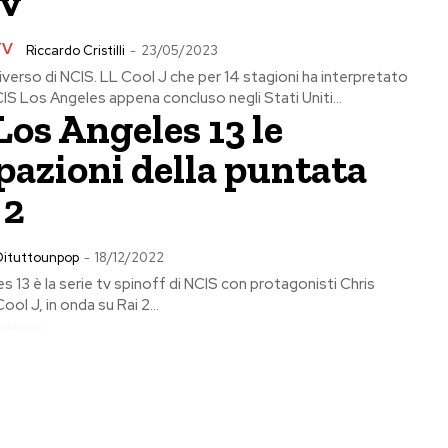
tv
TV
Riccardo Cristilli
-
23/05/2023
iverso di NCIS. LL Cool J che per 14 stagioni ha interpretato
S Los Angeles appena concluso negli Stati Uniti...
os Angeles 13 le
pazioni della puntata
 2
Dituttounpop
-
18/12/2022
 13 è la serie tv spinoff di NCIS con protagonisti Chris
ol J, in onda su Rai 2...
Pubblicita