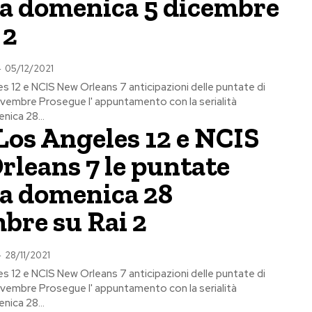
ra domenica 5 dicembre
 2
-
05/12/2021
s 12 e NCIS New Orleans 7 anticipazioni delle puntate di
embre Prosegue l' appuntamento con la serialità
nica 28...
Los Angeles 12 e NCIS
rleans 7 le puntate
ra domenica 28
bre su Rai 2
-
28/11/2021
s 12 e NCIS New Orleans 7 anticipazioni delle puntate di
embre Prosegue l' appuntamento con la serialità
nica 28...