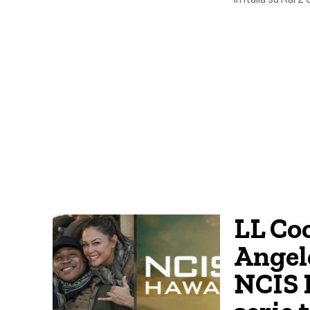
LL Coo
Angele
NCIS H