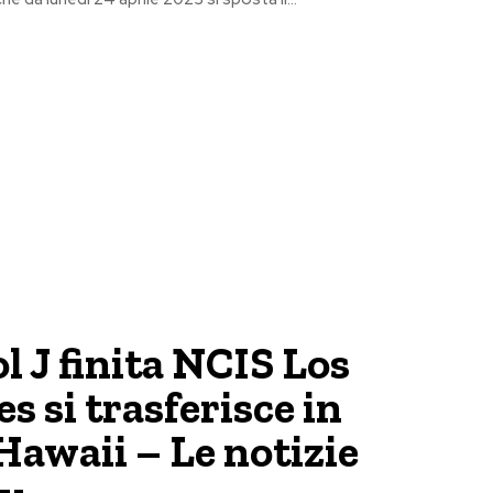
l J finita NCIS Los
s si trasferisce in
awaii – Le notizie