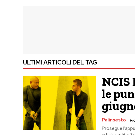
ULTIMI ARTICOLI DEL TAG
NCIS L
le pun
giugn
Palinsesto
Ric
Prosegue l'appu
in Italia su Rai 2