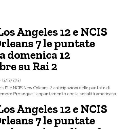
Los Angeles 12 e NCIS
rleans 7 le puntate
ra domenica 12
re su Rai 2
-
12/12/2021
s 12 e NCIS New Orleans 7 anticipazioni delle puntate di
embre Prosegue l' appuntamento con la serialità americana:
Los Angeles 12 e NCIS
rleans 7 le puntate