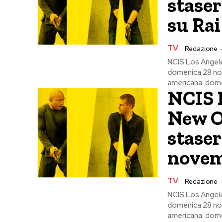
stase
su Rai
TV
Redazione
NCIS Los Angele
domenica 28 nov
americana: dome
NCIS 
New O
stase
novem
TV
Redazione
NCIS Los Angele
domenica 28 nov
americana: dome