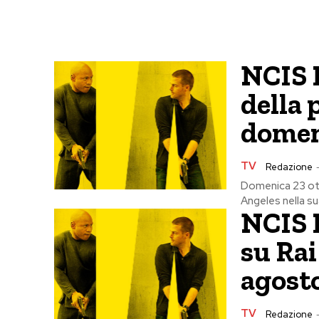
NCIS L
della 
domen
TV
Redazione
Domenica 23 ott
Angeles nella su
NCIS L
su Rai
agosto
TV
Redazione