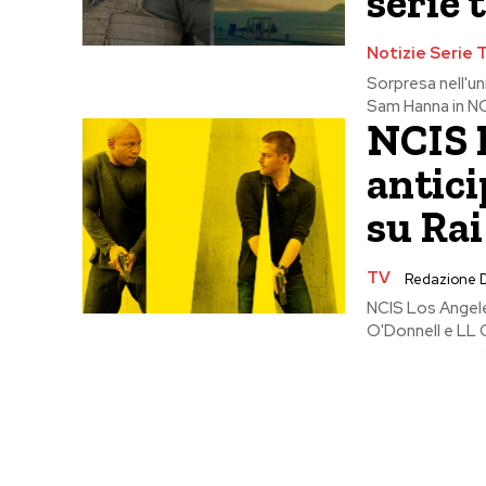
serie 
Notizie Serie 
Sorpresa nell'un
Sam Hanna in NCI
NCIS L
antici
su Rai
TV
Redazione 
NCIS Los Angeles
O'Donnell e LL Co