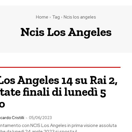
Home
Tag
Ncis los angeles
Ncis Los Angeles
os Angeles 14 su Rai 2,
tate finali di lunedì 5
o
cardo Cristilli
-
05/06/2023
ntamento con NCIS Los Angeles in prima visione assoluta
 che da lunedì 24 aprile 2023 si sposta il...