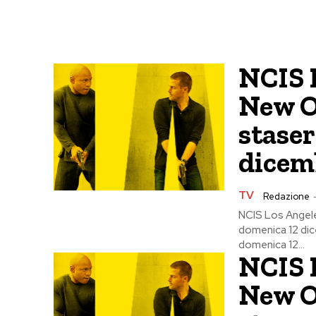
NCIS 
New O
stase
dicemb
TV
Redazione
NCIS Los Angele
domenica 12 dic
domenica 12...
NCIS 
New O