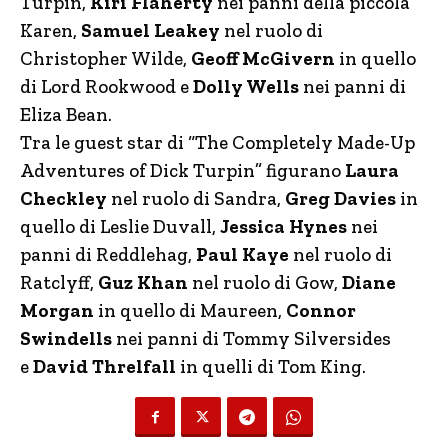
Turpin,
Kiri Flaherty
nei panni della piccola
Karen,
Samuel Leakey
nel ruolo di
Christopher Wilde,
Geoff McGivern
in quello
di Lord Rookwood e
Dolly Wells
nei panni di
Eliza Bean.
Tra le guest star di “The Completely Made-Up
Adventures of Dick Turpin” figurano
Laura
Checkley
nel ruolo di Sandra,
Greg Davies
in
quello di Leslie Duvall,
Jessica Hynes
nei
panni di Reddlehag,
Paul Kaye
nel ruolo di
Ratclyff,
Guz Khan
nel ruolo di Gow,
Diane
Morgan
in quello di Maureen,
Connor
Swindells
nei panni di Tommy Silversides
e
David Threlfall
in quelli di Tom King.