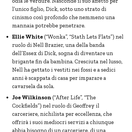
odia le verdure. Nasconde il suo affetto per
l’unico figlio, Dick, sotto uno strato di
cinismo così profondo che nemmeno una
mannaia potrebbe penetrare.
Ellie White
(“Wonka”, “Stath Lets Flats”) nel
ruolo di Nell Brazier, una della banda
dell’Essex di Dick, sogna di diventare un
brigante fin da bambina. Cresciuta nel lusso,
Nell ha gettato i vestiti nei fossi e a sedici
anni è scappata di casa per imparare a
cavarsela da sola.
Joe Wilkinson
(“After Life”, “The
Cockfields”) nel ruolo di Geoffrey il
carceriere, nichilista per eccellenza, che
offrirà i suoi mediocri servizi a chiunque
abbia bisogno di un carceriere, di una