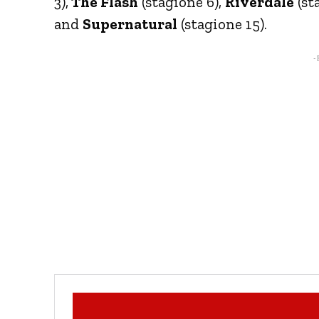
3),
The Flash
(stagione 6),
Riverdale
(st
and
Supernatural
(stagione 15).
- 