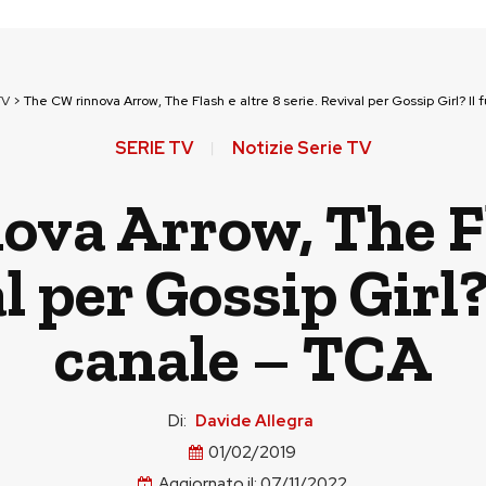
TV
>
The CW rinnova Arrow, The Flash e altre 8 serie. Revival per Gossip Girl? Il
SERIE TV
Notizie Serie TV
va Arrow, The Fl
l per Gossip Girl?
canale – TCA
Di:
Davide Allegra
01/02/2019
Aggiornato il:
07/11/2022