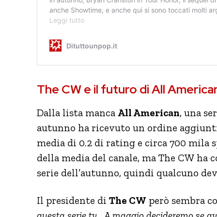
The CW e il futuro di All America
Dalla lista manca
All American
, una se
autunno ha ricevuto un ordine aggiuntiv
media di 0.2 di rating e circa 700 mila 
della media del canale, ma The CW ha c
serie dell’autunno, quindi qualcuno deve
Il presidente di
The CW
però sembra con
questa serie tv… A maggio decideremo se avr