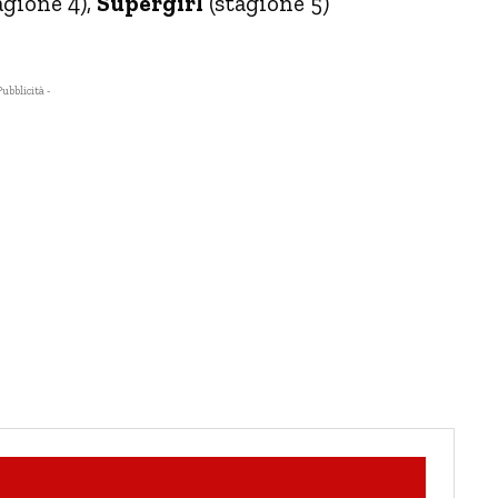
agione 4),
Supergirl
(stagione 5)
Pubblicità -