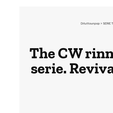
Dituttounpop
>
SERIE 
The CW rinno
serie. Reviva