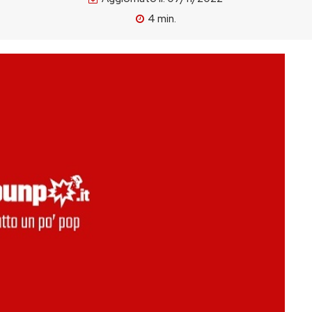
4
min.