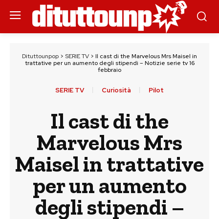
Dituttounpop
>
SERIE TV
>
Il cast di the Marvelous Mrs Maisel in
trattative per un aumento degli stipendi – Notizie serie tv 16
febbraio
SERIE TV
Curiosità
Pilot
Il cast di the
Marvelous Mrs
Maisel in trattative
per un aumento
degli stipendi –