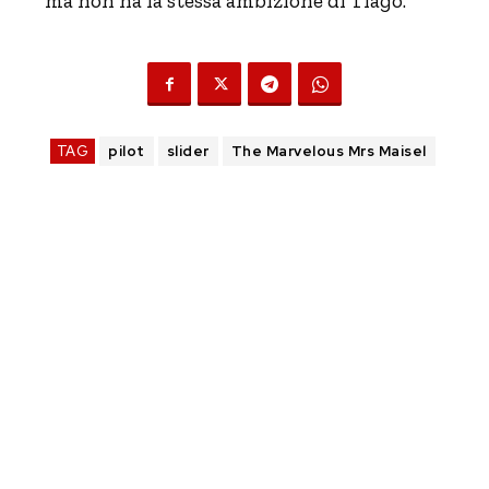
ma non ha la stessa ambizione di Tiago.
TAG
pilot
slider
The Marvelous Mrs Maisel