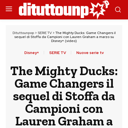
Dituttounpop
>
SERIE TV
>
The Mighty Ducks: Game Changers il
sequel di Stoffa da Campioni con Lauren Graham a marzo su
Disney+ (video)
Disney+
SERIE TV
Nuove serie tv
The Mighty Ducks:
Game Changers il
sequel di Stoffa da
Campioni con
Lauren Graham a