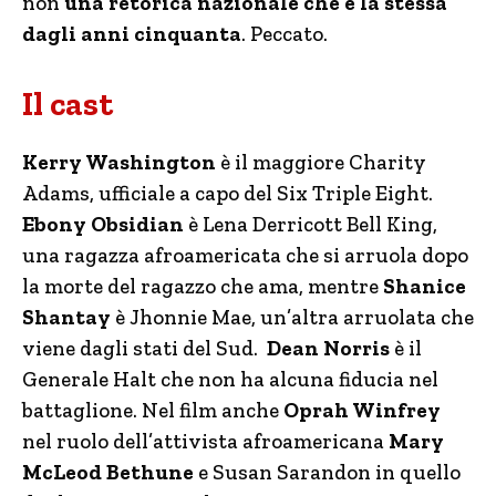
non
una retorica nazionale che è la stessa
dagli anni cinquanta
. Peccato.
Il cast
Kerry Washington
è il maggiore Charity
Adams, ufficiale a capo del Six Triple Eight.
Ebony Obsidian
è Lena Derricott Bell King,
una ragazza afroamericata che si arruola dopo
la morte del ragazzo che ama, mentre
Shanice
Shantay
è Jhonnie Mae, un’altra arruolata che
viene dagli stati del Sud.
Dean Norris
è il
Generale Halt che
non ha alcuna fiducia nel
battaglione.
Nel film anche
Oprah Winfrey
nel ruolo dell’attivista afroamericana
Mary
McLeod Bethune
e Susan Sarandon in quello