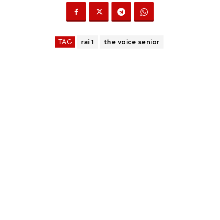
TAG
rai 1
the voice senior