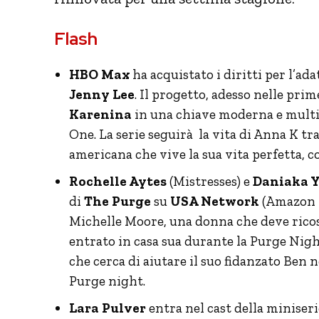
Flash
HBO Max
ha acquistato i diritti per l’a
Jenny Lee
. Il progetto, adesso nelle prim
Karenina
in una chiave moderna e multic
One. La serie seguirà la vita di Anna K 
americana che vive la sua vita perfetta, c
Rochelle Aytes
(Mistresses) e
Daniaka 
di
The Purge
su
USA Network
(Amazon P
Michelle Moore, una donna che deve ricost
entrato in casa sua durante la Purge Nig
che cerca di aiutare il suo fidanzato Ben n
Purge night.
Lara Pulver
entra nel cast della miniser