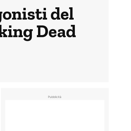
gonisti del
lking Dead
Pubblicità