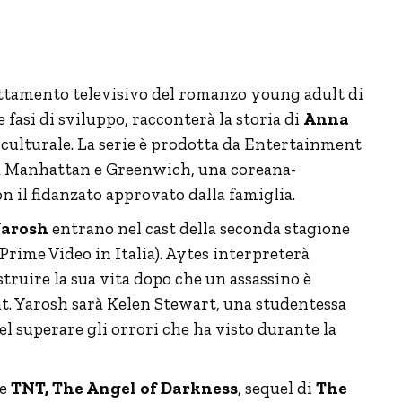
dattamento televisivo del romanzo young adult di
e fasi di sviluppo, racconterà la storia di
Anna
ulturale. La serie è prodotta da Entertainment
tra Manhattan e Greenwich, una coreana-
on il fidanzato approvato dalla famiglia.
Yarosh
entrano nel cast della seconda stagione
rime Video in Italia). Aytes interpreterà
ruire la sua vita dopo che un assassino è
ht. Yarosh sarà Kelen Stewart, una studentessa
el superare gli orrori che ha visto durante la
ie
TNT, The Angel of Darkness
, sequel di
The