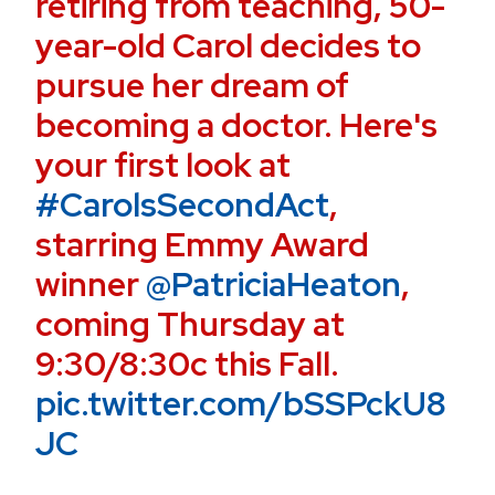
retiring from teaching, 50-
year-old Carol decides to
pursue her dream of
becoming a doctor. Here's
your first look at
#CarolsSecondAct
,
starring Emmy Award
winner
@PatriciaHeaton
,
coming Thursday at
9:30/8:30c this Fall.
pic.twitter.com/bSSPckU8
JC