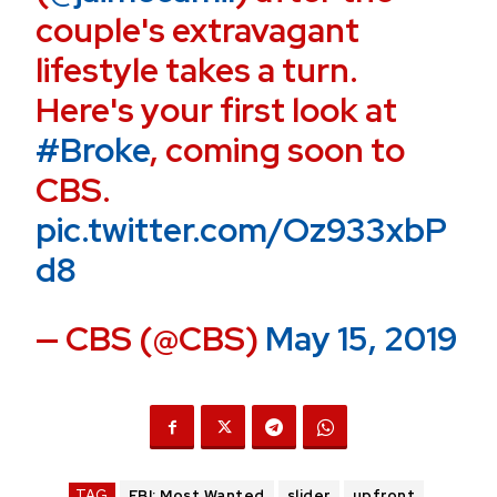
couple's extravagant
lifestyle takes a turn.
Here's your first look at
#Broke
, coming soon to
CBS.
pic.twitter.com/Oz933xbP
d8
— CBS (@CBS)
May 15, 2019
TAG
FBI: Most Wanted
slider
upfront