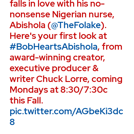
falls in love with his no-
nonsense Nigerian nurse,
Abishola (
@TheFolake
).
Here's your first look at
#BobHeartsAbishola
, from
award-winning creator,
executive producer &
writer Chuck Lorre, coming
Mondays at 8:30/7:30c
this Fall.
pic.twitter.com/AGbeKi3dc
8