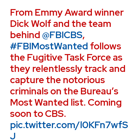
From Emmy Award winner
Dick Wolf and the team
behind
@FBICBS
,
#FBIMostWanted
follows
the Fugitive Task Force as
they relentlessly track and
capture the notorious
criminals on the Bureau’s
Most Wanted list. Coming
soon to CBS.
pic.twitter.com/l0KFn7wfS
J