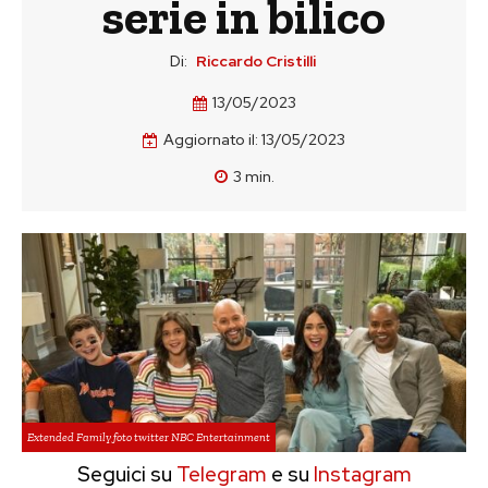
serie in bilico
Di:
Riccardo Cristilli
13/05/2023
Aggiornato il:
13/05/2023
3
min.
Extended Family foto twitter NBC Entertainment
Seguici su
Telegram
e su
Instagram