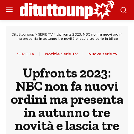
Dituttounpop
>
SERIE TV
>
Upfronts 2023: NBC non fa nuovi ordini
ma presenta in autunno tre novità e lascia tre serie in bilico
SERIE TV
Notizie Serie TV
Nuove serie tv
Upfronts 2023:
NBC non fa nuovi
ordini ma presenta
in autunno tre
novità e lascia tre