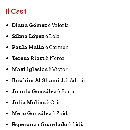
Il Cast
Diana Gómez
è Valeria
Silma López
è Lola
Paula Malia
è Carmen
Teresa Riott
è Nerea
Maxi Iglesias
è Víctor
Ibrahim Al Shami J.
è Adrián
Juanlu González
è Borja
Júlia Molins
è Cris
Mero González
è Zaida
Esperanza Guardado
è Lidia