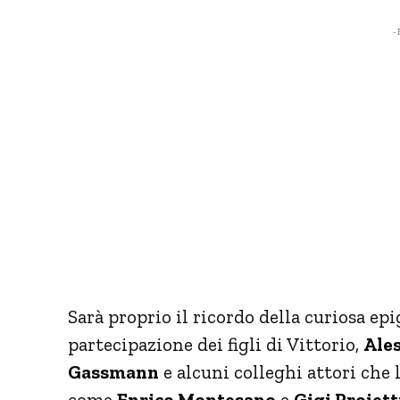
- 
Sarà proprio il ricordo della curiosa epi
partecipazione dei figli di Vittorio,
Ale
Gassmann
e alcuni colleghi attori che
come
Enrico Montesano
e
Gigi Proiett