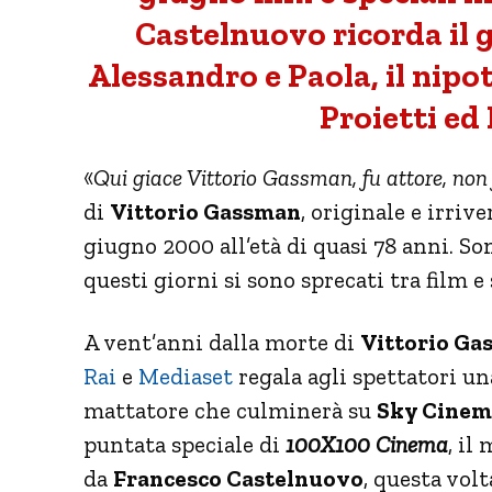
Castelnuovo ricorda il g
Alessandro e Paola, il nipo
Proietti ed
«
Qui giace Vittorio Gassman, fu attore, non
di
Vittorio Gassman
, originale e irri
giugno 2000 all’età di quasi 78 anni. So
questi giorni si sono sprecati tra film e 
A vent’anni dalla morte di
Vittorio Ga
Rai
e
Mediaset
regala agli spettatori u
mattatore che culminerà su
Sky Cinema
puntata speciale di
100X100 Cinema
, il
da
Francesco Castelnuovo
, questa vol