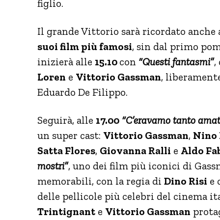
figlio.
Il grande Vittorio sarà ricordato anche 
suoi film più famosi
, sin dal primo po
inizierà alle
15.10
con
“Questi fantasmi”
,
Loren
e
Vittorio Gassman
, liberament
Eduardo De Filippo.
Seguirà, alle
17.00
“C’eravamo tanto amat
un super cast:
Vittorio Gassman
,
Nino
Satta Flores
,
Giovanna Ralli
e
Aldo Fab
mostri”
, uno dei film più iconici di G
memorabili, con la regia di
Dino Risi
e 
delle pellicole più celebri del cinema it
Trintignant
e
Vittorio Gassman
protag