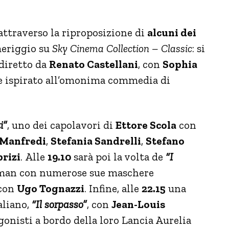
attraverso la riproposizione di
alcuni dei
meriggio su
Sky Cinema Collection – Classic
: si
 diretto da
Renato Castellani
, con
Sophia
e ispirato all’omonima commedia di
i”
, uno dei capolavori di
Ettore Scola
con
 Manfredi
,
Stefania Sandrelli
,
Stefano
rizi
. Alle
19.10
sarà poi la volta de
“I
assman con numerose sue maschere
con
Ugo Tognazzi
. Infine, alle
22.15
una
aliano,
“Il sorpasso”
, con
Jean-Louis
onisti a bordo della loro Lancia Aurelia