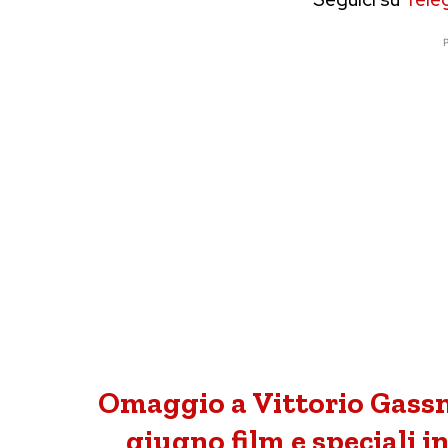
P
Omaggio a Vittorio Gass
giugno film e speciali i