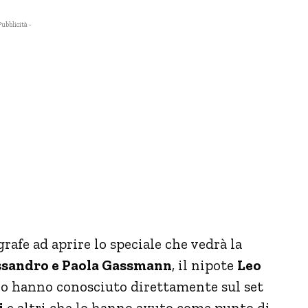
Pubblicità -
grafe ad aprire lo speciale che vedrà la
ssandro e Paola Gassmann
, il nipote
Leo
 lo hanno conosciuto direttamente sul set
i
e altri che lo hanno avuto come punto di