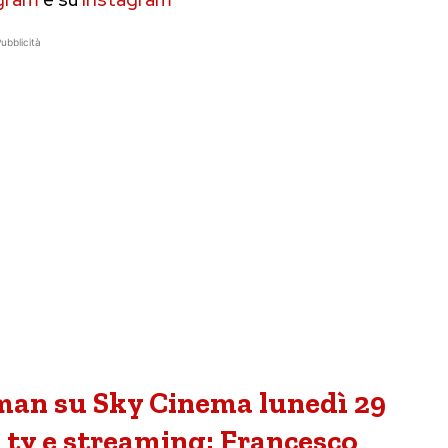
ubblicità
man su Sky Cinema lunedì 29
n tv e streaming: Francesco