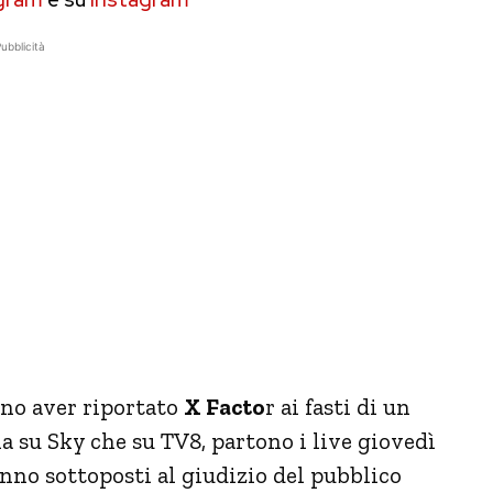
ubblicità
ano aver riportato
X Facto
r ai fasti di un
ia su Sky che su TV8, partono i live giovedì
anno sottoposti al giudizio del pubblico