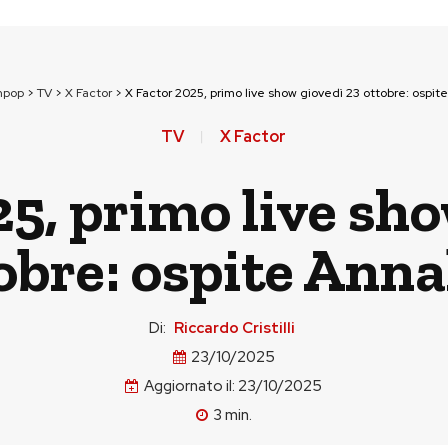
npop
>
TV
>
X Factor
>
X Factor 2025, primo live show giovedì 23 ottobre: ospite
TV
X Factor
5, primo live sh
obre: ospite Anna
Di:
Riccardo Cristilli
23/10/2025
Aggiornato il:
23/10/2025
3
min.