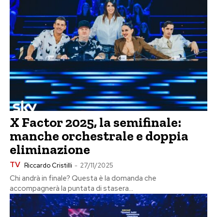
X Factor 2025, la semifinale:
manche orchestrale e doppia
eliminazione
TV
Riccardo Cristilli
-
27/11/2025
Chi andrà in finale? Questa è la domanda che
accompagnerà la puntata di stasera...