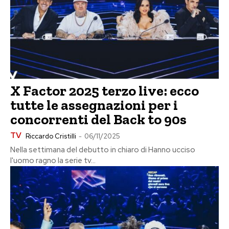
X Factor 2025 terzo live: ecco
tutte le assegnazioni per i
concorrenti del Back to 90s
TV
Riccardo Cristilli
-
06/11/2025
Nella settimana del debutto in chiaro di Hanno ucciso
l'uomo ragno la serie tv...