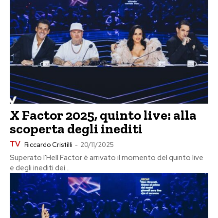
X Factor 2025, quinto live: alla
scoperta degli inediti
TV
Riccardo Cristilli
-
20/11/2025
Superato l'Hell Factor è arrivato il momento del quinto live
e degli inediti dei...