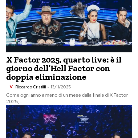
X Factor 2025, quarto live: è il
giorno dell’Hell Factor con
doppia eliminazione
TV
Riccardo Cristilli
-
13/11/2025
Come ogni anno a meno di un mese dalla finale di X Factor
2025,...