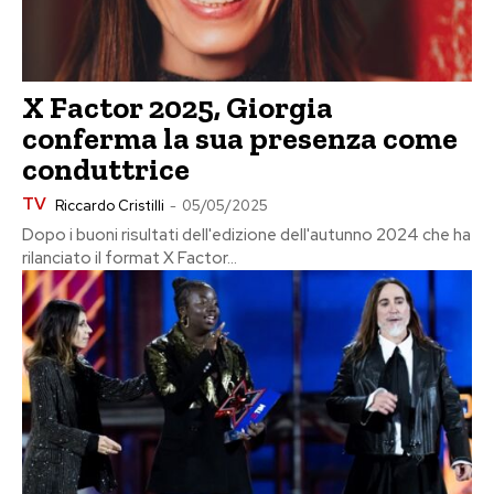
X Factor 2025, Giorgia
conferma la sua presenza come
conduttrice
TV
Riccardo Cristilli
-
05/05/2025
Dopo i buoni risultati dell'edizione dell'autunno 2024 che ha
rilanciato il format X Factor...