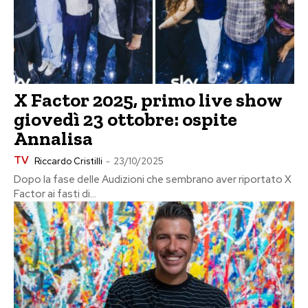
X Factor 2025, primo live show
giovedì 23 ottobre: ospite
Annalisa
TV
Riccardo Cristilli
-
23/10/2025
Dopo la fase delle Audizioni che sembrano aver riportato X
Factor ai fasti di...