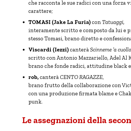
che racconta le sue radici con una forza 
carattere;
TOMASI (Jake La Furia)
con
Tatuaggi,
interamente scritto e composto da lui e pr
stesso Tomasi, brano diretto e confessiona
Viscardi (Iezzi)
canterà
Scinneme ’a cuoll
scritto con Antonio Mazzariello, Adel Al
brano che fonde radici, attitudine black
rob,
canterà
CENTO RAGAZZE
,
brano frutto della collaborazione con Vic
con una produzione firmata blame e Chakra
punk.
Le assegnazioni della seco