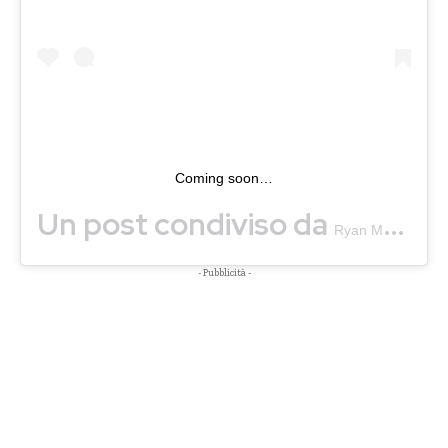
Coming soon…
Un post condiviso da
(
Ryan Murphy
- Pubblicità -