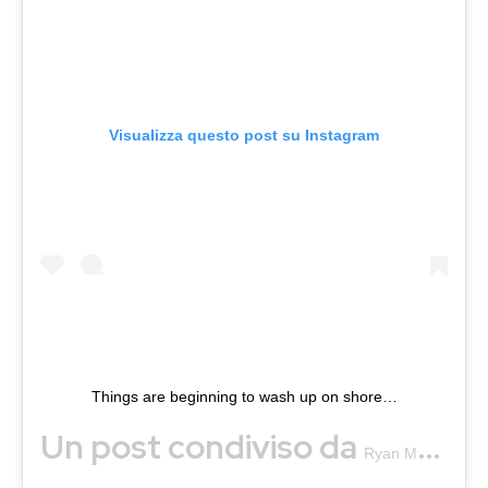
Visualizza questo post su Instagram
Things are beginning to wash up on shore…
Un post condiviso da
(
Ryan Murphy